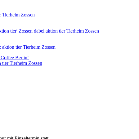
er Tierheim Zossen
tion tier' Zossen dabei
aktion tier Tierheim Zossen
tz
aktion tier Tierheim Zossen
n tier Tierheim Zossen
ur mit Einzeltermin statt.