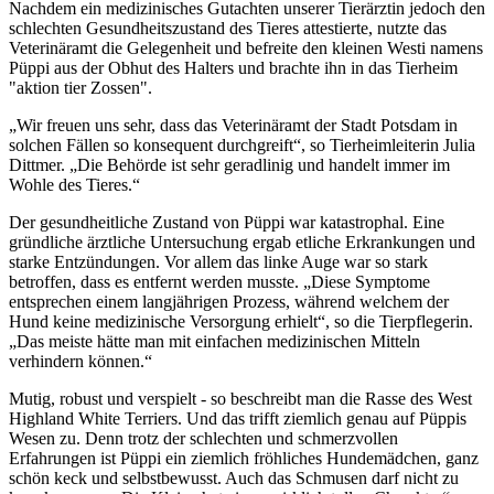
Nachdem ein medizinisches Gutachten unserer Tierärztin jedoch den
schlechten Gesundheitszustand des Tieres attestierte, nutzte das
Veterinäramt die Gelegenheit und befreite den kleinen Westi namens
Püppi aus der Obhut des Halters und brachte ihn in das Tierheim
"aktion tier Zossen".
„Wir freuen uns sehr, dass das Veterinäramt der Stadt Potsdam in
solchen Fällen so konsequent durchgreift“, so Tierheimleiterin Julia
Dittmer. „Die Behörde ist sehr geradlinig und handelt immer im
Wohle des Tieres.“
Der gesundheitliche Zustand von Püppi war katastrophal. Eine
gründliche ärztliche Untersuchung ergab etliche Erkrankungen und
starke Entzündungen. Vor allem das linke Auge war so stark
betroffen, dass es entfernt werden musste. „Diese Symptome
entsprechen einem langjährigen Prozess, während welchem der
Hund keine medizinische Versorgung erhielt“, so die Tierpflegerin.
„Das meiste hätte man mit einfachen medizinischen Mitteln
verhindern können.“
Mutig, robust und verspielt - so beschreibt man die Rasse des West
Highland White Terriers. Und das trifft ziemlich genau auf Püppis
Wesen zu. Denn trotz der schlechten und schmerzvollen
Erfahrungen ist Püppi ein ziemlich fröhliches Hundemädchen, ganz
schön keck und selbstbewusst. Auch das Schmusen darf nicht zu