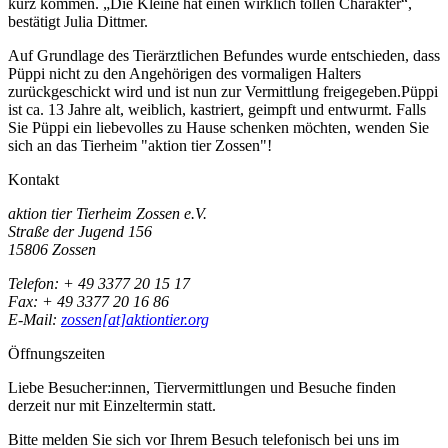
kurz kommen. „Die Kleine hat einen wirklich tollen Charakter“,
bestätigt Julia Dittmer.
Auf Grundlage des Tierärztlichen Befundes wurde entschieden, dass
Püppi nicht zu den Angehörigen des vormaligen Halters
zurückgeschickt wird und ist nun zur Vermittlung freigegeben.Püppi
ist ca. 13 Jahre alt, weiblich, kastriert, geimpft und entwurmt. Falls
Sie Püppi ein liebevolles zu Hause schenken möchten, wenden Sie
sich an das Tierheim "aktion tier Zossen"!
Kontakt
aktion tier Tierheim Zossen e.V.
Straße der Jugend 156
15806 Zossen
Telefon: + 49 3377 20 15 17
Fax: + 49 3377 20 16 86
E-Mail:
zossen[at]aktiontier.org
Öffnungszeiten
Liebe Besucher:innen, Tiervermittlungen und Besuche finden
derzeit nur mit Einzeltermin statt.
Bitte melden Sie sich vor Ihrem Besuch telefonisch bei uns im